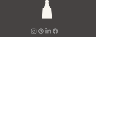
De Toren Interieurs
Torenstraat 27-29
4811XV Breda
Tel: +31 (0)76 521 15 17
E-mail: info@detoren.eu
7 dagen per week geopend!
maandag
13.00 – 18.00
dinsdag t/m vrijdag
10.00 – 18.00
zaterdag
10.00 – 17.00
zondag
12.00 – 17.00