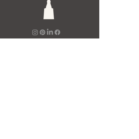
De Toren Interieurs
Torenstraat 27-29
4811XV Breda
Tel: +31 (0)76 521 15 17
E-mail: info@detoren.eu
7 dagen per week geopend!
maandag
13.00 – 18.00
dinsdag t/m vrijdag
10.00 – 18.00
zaterdag
10.00 – 17.00
zondag
12.00 – 17.00