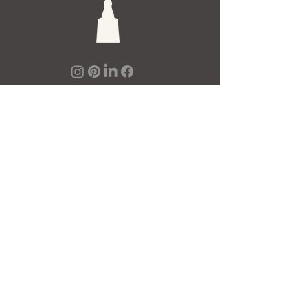
De Toren Interieurs
Torenstraat 27-29
4811XV Breda
Tel: +31 (0)76 521 15 17
E-mail: info@detoren.eu
7 dagen per week geopend!
maandag
13.00 – 18.00
dinsdag t/m vrijdag
10.00 – 18.00
zaterdag
10.00 – 17.00
zondag
12.00 – 17.00