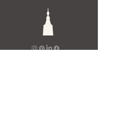
De Toren Interieurs
Torenstraat 27-29
4811XV Breda
Tel: +31 (0)76 521 15 17
E-mail: info@detoren.eu
7 dagen per week geopend!
maandag
13.00 – 18.00
dinsdag t/m vrijdag
10.00 – 18.00
zaterdag
10.00 – 17.00
zondag