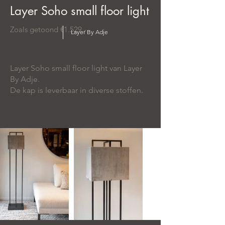
Layer Soho small floor light
Zoals getoond €1.529,-
Layer By Adje
Layer Soho small floor light van Layer
By Adje.
De kap is leverbaar in diverse stoffen.