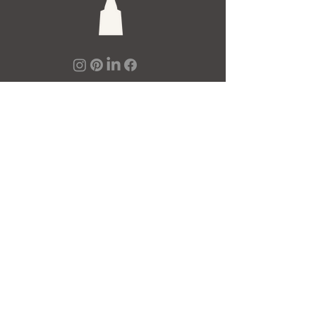
De Toren Interieurs
Torenstraat 27-29
4811XV Breda
Tel: +31 (0)76 521 15 17
E-mail: info@detoren.eu
7 dagen per week geopend!
maandag
13.00 – 18.00
dinsdag t/m vrijdag
10.00 – 18.00
zaterdag
10.00 – 17.00
zondag
12.00 – 17.00