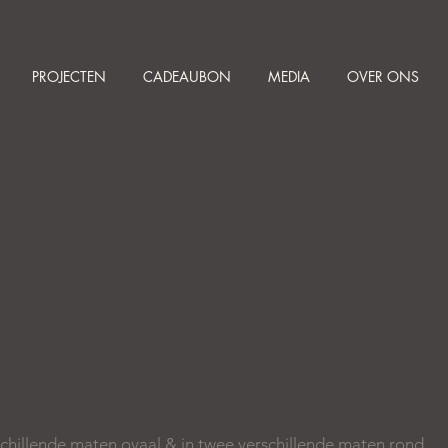
PROJECTEN
CADEAUBON
MEDIA
OVER ONS
schillende maten ovaal & in twee verschillende maten rond.