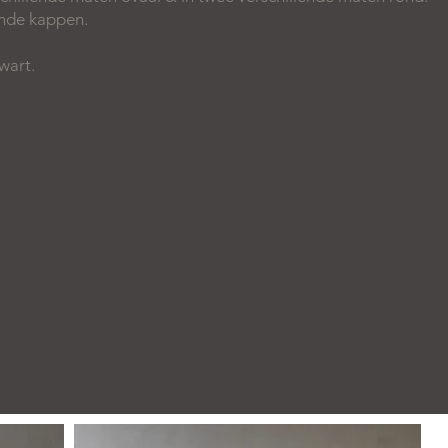
ende kappen.
wart.