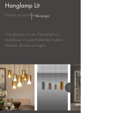
Hanglamp Lit
Prijzen op aanvraag
Pentalight
Hanglamp Lit van Pentalight is
leverbaar in verschillende maten,
kleuren & uitvoeringen.