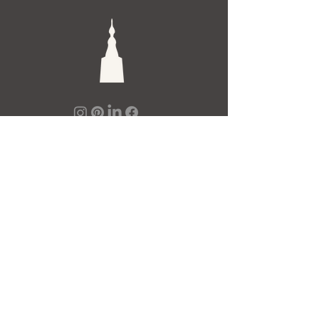
De Toren Interieurs
Torenstraat 27-29
4811XV Breda
Tel: +31 (0)76 521 15 17
E-mail: info@detoren.eu
7 dagen per week geopend!
maandag
13.00 – 18.00
dinsdag t/m vrijdag
10.00 – 18.00
zaterdag
10.00 – 17.00
zondag