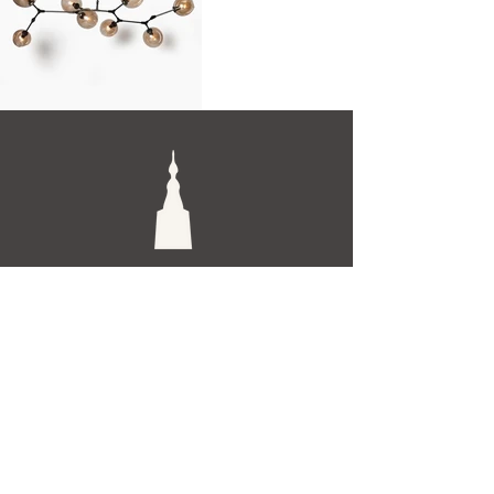
De Toren Interieurs
Torenstraat 27-29
4811XV Breda
Tel: +31 (0)76 521 15 17
E-mail: info@detoren.eu