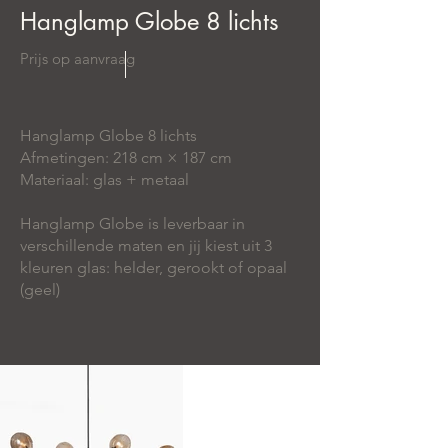
Hanglamp Globe 8 lichts
Prijs op aanvraag
Hanglamp Globe 8 lichts
Afmetingen: 218 cm × 187 cm
Materiaal: g
las + metaal
Hanglamp Globe is leverbaar in
verschillende maten en jij kiest uit 3
kleuren glas: helder, gerookt of opaal
(geel)