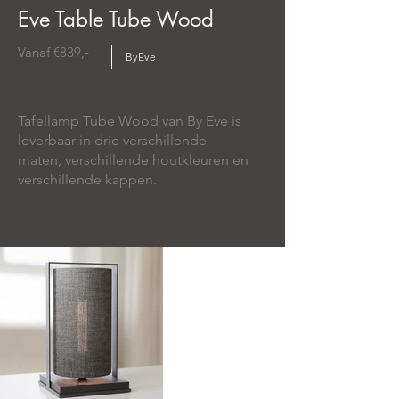
Eve Table Tube Wood
Vanaf €839,-
ByEve
Tafellamp Tube Wood van By Eve is
leverbaar in drie verschillende
maten, verschillende houtkleuren en
verschillende kappen.