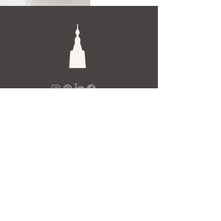
De Toren Interieurs
Torenstraat 27-29
4811XV Breda
Tel: +31 (0)76 521 15 17
E-mail: info@detoren.eu
7 dagen per week geopend!
maandag
13.00 – 18.00
dinsdag t/m vrijdag
10.00 – 18.00
zaterdag