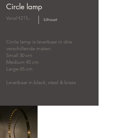
Circle lamp
Vanaf €215,-
Silhouet
Circle lamp is leverbaar in drie
verschillende maten:
Small 30 cm
Medium 45 cm
Large 65 cm
Leverbaar in black, steel & brass