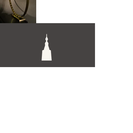
De Toren Interieurs
Torenstraat 27-29
4811XV Breda
Tel: +31 (0)76 521 15 17
E-mail: info@detoren.eu