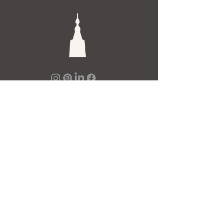
De Toren Interieurs
Torenstraat 27-29
4811XV Breda
Tel: +31 (0)76 521 15 17
E-mail: info@detoren.eu
7 dagen per week geopend!
maandag
13.00 – 18.00
dinsdag t/m vrijdag
10.00 – 18.00
zaterdag
10.00 – 17.00
zondag