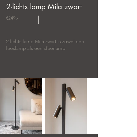
2-lichts lamp Mila zwart
€249,-
2-lichts lamp Mila zwart is zowel een
leeslamp als een sfeerlamp.