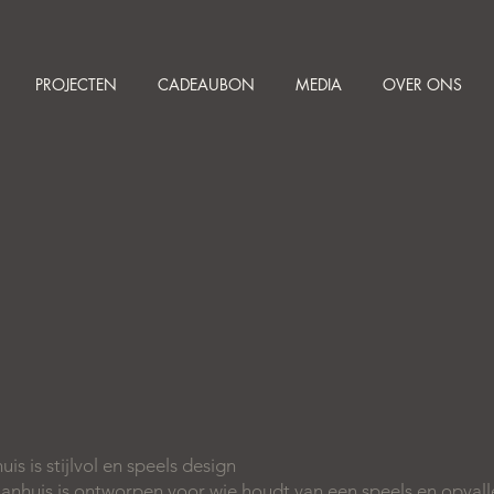
PROJECTEN
CADEAUBON
MEDIA
OVER ONS
s is stijlvol en speels design
anhuis is ontworpen voor wie houdt van een speels en opval