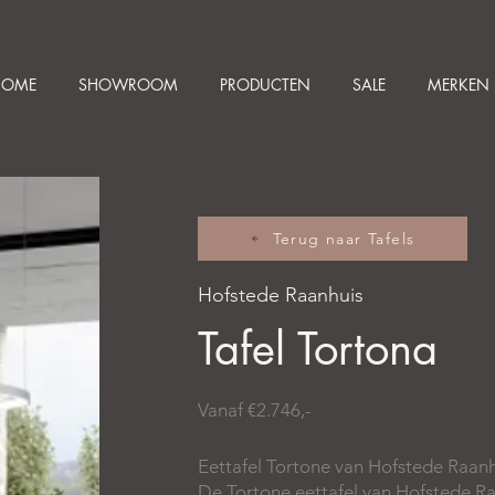
HOME
SHOWROOM
PRODUCTEN
SALE
MERKEN
Terug naar Tafels
Hofstede Raanhuis
Tafel Tortona
Vanaf €2.746,-
Eettafel Tortone van Hofstede Raanhui
De Tortone eettafel van Hofstede Ra