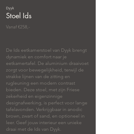
Dyyk
Stoel Ids
Vanaf €258,-
De Ids eetkamerstoel van Dyyk brengt
dynamiek en comfort naar je
eetkamertafel. De aluminium draaivoet
zorgt voor bewegelijkheid, terwijl de
strakke lijnen van de zitting en
rugleuning een modern contrast
bieden. Deze stoel, met zijn Friese
zekerheid en eigenzinnige
designafwerking, is perfect voor lange
tafelavonden. Verkrijgbaar in anodic
brown, zwart of sand, en optioneel in
leer. Geef jouw interieur een unieke
draai met de Ids van Dyyk.