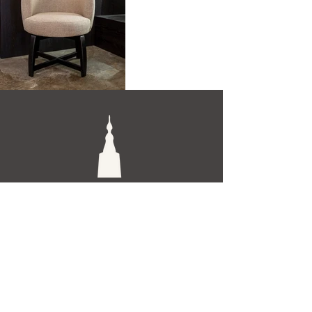
De Toren Interieurs
Torenstraat 27-29
4811XV Breda
Tel: +31 (0)76 521 15 17
E-mail: info@detoren.eu