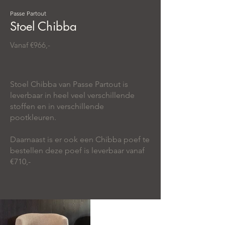
Passe Partout
Stoel Chibba
Vanaf €966,-
Stoel Chibba van Passe Partout is
leverbaar in heel veel verschillende
stoffen en in verschillende
pootkleuren.
Daarnaast is er ook een Chibba poef te
bestellen deze poef is leverbaar vanaf
€710,-