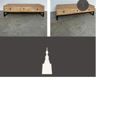
De Toren Interieurs
Torenstraat 27-29
4811XV Breda
Tel: +31 (0)76 521 15 17
E-mail: info@detoren.eu