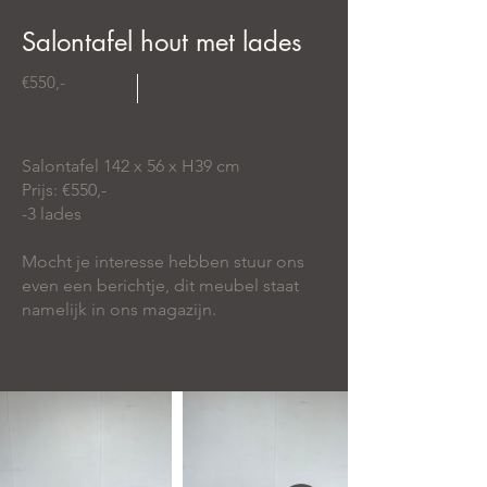
Salontafel hout met lades
€550,-
Salontafel 142 x 56 x H39 cm
Prijs: €550,-
-3 lades
Mocht je interesse hebben stuur ons
even een berichtje, dit meubel staat
namelijk in ons magazijn.