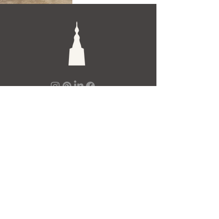
De Toren Interieurs
Torenstraat 27-29
4811XV Breda
Tel: +31 (0)76 521 15 17
E-mail: info@detoren.eu
7 dagen per week geopend!
maandag
13.00 – 18.00
dinsdag t/m vrijdag
10.00 – 18.00
zaterdag
10.00 – 17.00