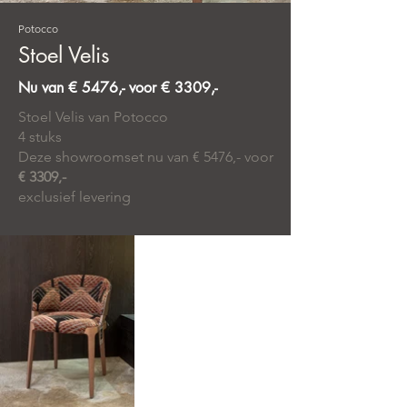
Potocco
Stoel Velis
Nu van € 5476,- voor € 3309,-
Stoel Velis van Potocco
4 stuks
Deze showroomset nu van € 5476,- voor
€ 3309,-
exclusief levering