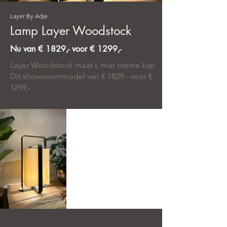
Layer By Adje
Lamp Layer Woodstock
Nu van € 1829,- voor € 1299,-
Layer Woodstock maat L met crème kap
Dit showroommodel van € 1829,- voor €
1299,-