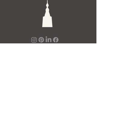
De Toren Interieurs
Torenstraat 27-29
4811XV Breda
Tel: +31 (0)76 521 15 17
E-mail: info@detoren.eu
7 dagen per week geopend!
maandag
13.00 – 18.00
dinsdag t/m vrijdag
10.00 – 18.00
zaterdag
10.00 – 17.00
zondag
12.00 – 17.00