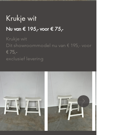
Krukje wit
Nu van € 195,- voor € 75,-
Krukje wit
Dit showroommodel nu van € 195,- voor
€ 75,-
exclusief levering