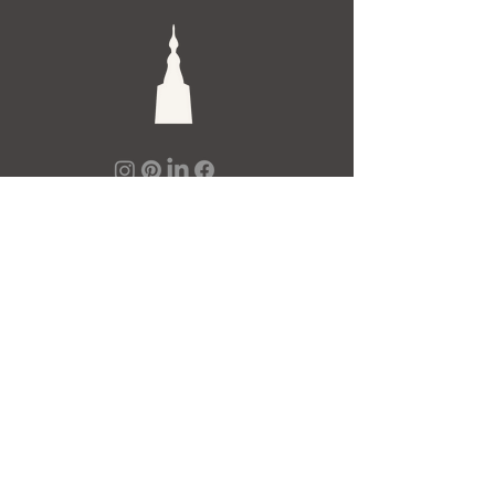
De Toren Interieurs
Torenstraat 27-29
4811XV Breda
Tel: +31 (0)76 521 15 17
E-mail: info@detoren.eu
7 dagen per week geopend!
maandag
13.00 – 18.00
dinsdag t/m vrijdag
10.00 – 18.00
zaterdag
10.00 – 17.00
zondag
12.00 – 17.00