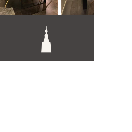
De Toren Interieurs
Torenstraat 27-29
4811XV Breda
Tel: +31 (0)76 521 15 17
E-mail: info@detoren.eu
7 dagen per week geopend!
maandag