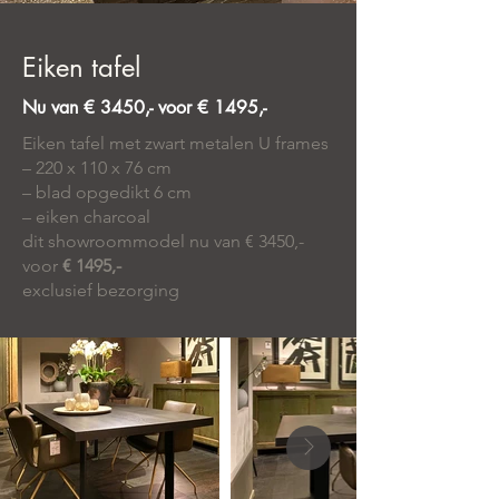
Eiken tafel
Nu van € 3450,- voor € 1495,-
Eiken tafel met zwart metalen U frames
– 220 x 110 x 76 cm
– blad opgedikt 6 cm
– eiken charcoal
dit showroommodel nu van € 3450,-
voor
€ 1495,-
exclusief bezorging