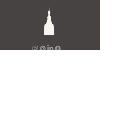
De Toren Interieurs
Torenstraat 27-29
4811XV Breda
Tel: +31 (0)76 521 15 17
E-mail: info@detoren.eu
7 dagen per week geopend!
maandag
13.00 – 18.00
dinsdag t/m vrijdag
10.00 – 18.00
zaterdag
10.00 – 17.00
zondag
12.00 – 17.00