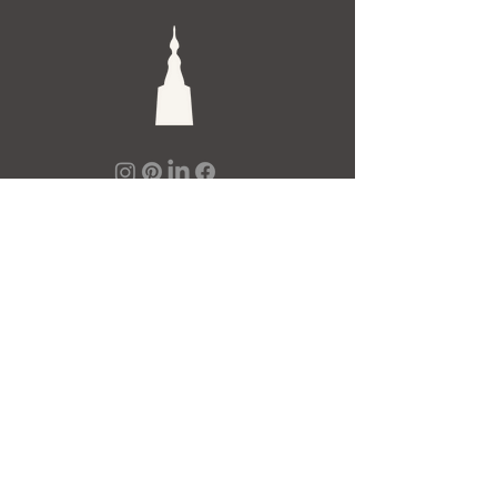
De Toren Interieurs
Torenstraat 27-29
4811XV Breda
Tel: +31 (0)76 521 15 17
E-mail: info@detoren.eu
7 dagen per week geopend!
maandag
13.00 – 18.00
dinsdag t/m vrijdag
10.00 – 18.00
zaterdag
10.00 – 17.00
zondag
12.00 – 17.00