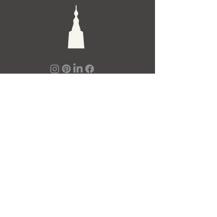
De Toren Interieurs
Torenstraat 27-29
4811XV Breda
Tel: +31 (0)76 521 15 17
E-mail: info@detoren.eu
7 dagen per week geopend!
maandag
13.00 – 18.00
dinsdag t/m vrijdag
10.00 – 18.00
zaterdag
10.00 – 17.00
zondag
12.00 – 17.00