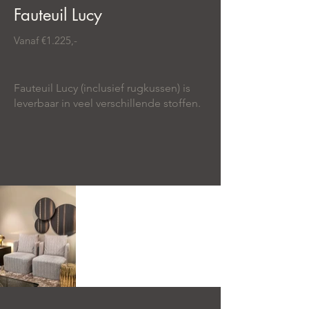
Fauteuil Lucy
Vanaf €1.225,-
Fauteuil Lucy (inclusief rugkussen) is
leverbaar in veel verschillende stoffen.