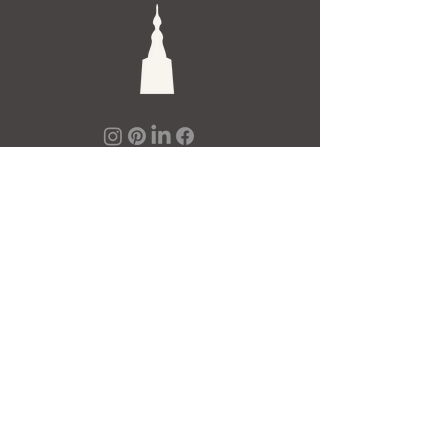
De Toren Interieurs
Torenstraat 27-29
4811XV Breda
Tel: +31 (0)76 521 15 17
E-mail: info@detoren.eu
7 dagen per week geopend!
maandag
13.00 – 18.00
dinsdag t/m vrijdag
10.00 – 18.00
zaterdag
10.00 – 17.00
zondag
12.00 – 17.00