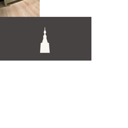
De Toren Interieurs
Torenstraat 27-29
4811XV Breda
Tel: +31 (0)76 521 15 17
E-mail: info@detoren.eu
7 dagen per week geopend!