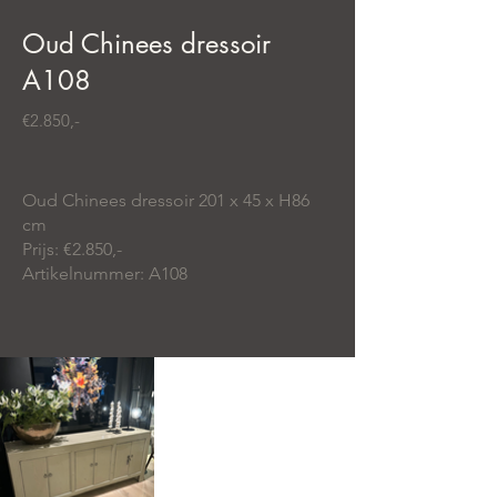
Oud Chinees dressoir
A108
€2.850,-
Oud Chinees dressoir 201 x 45 x H86
cm
Prijs: €2.850,-
Artikelnummer: A108