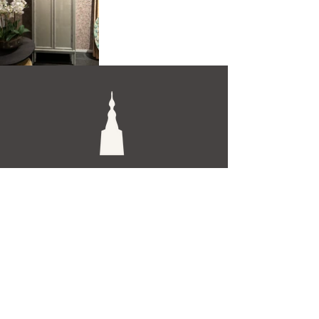
De Toren Interieurs
Torenstraat 27-29
4811XV Breda
Tel: +31 (0)76 521 15 17
E-mail: info@detoren.eu