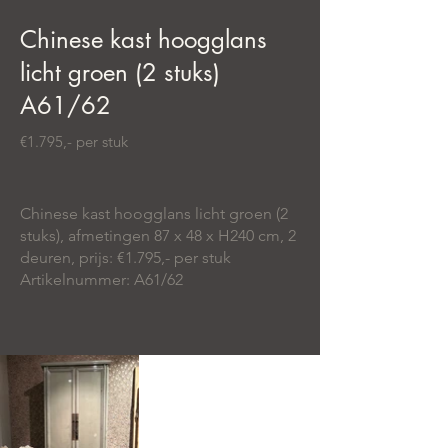
Chinese kast hoogglans
licht groen (2 stuks)
A61/62
€1.795,- per stuk
Chinese kast hoogglans licht groen (2
stuks), afmetingen 87 x 48 x H240 cm, 2
deuren, prijs: €1.795,- per stuk
Artikelnummer: A61/62