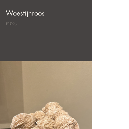
Woestijnroos
€109,-