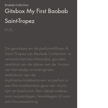
Boabab Collection
Gitxbox My First Baobab
Saint-Tropez
€125,-
De geurkaars en de parfumdiffuser À
Saint-Tropez van Baobab Collection is
versierd met een kleurrijke, gouden
zeefdruk van de daken van de huizen
van het stadje en brengt een
eerbetoon aan de
mythische klokkentoren. et parfum is
een fris-mediterrane geur van munt,
tijm en basilicum. Een ideaal cadeau
voor verjaardagen, feestdagen of voor
een housewarming.