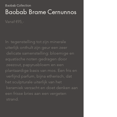
Baobab Collection
Baobab Brame Cernunnos
Vanaf €95,-
In tegenstelling tot zijn minerale
uiterlijk onthult zijn geur een zeer
delicate samenstelling: bloemige en
aquatische noten gedragen door
zeezout, papyrusbloem en een
plantaardige basis van mos. Een fris en
verfijnd parfum, bijna etherisch, dat
het sculpturale uiterlijk van het
keramiek verzacht en doet denken aan
een frisse bries aan een vergeten
strand.